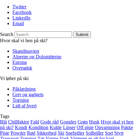
Twitter
Facebook
LinkedIn
Email
Search
Submit
Hvor skal vi hen på ski?
Skandinavien
Alperne og Dolomitterne
Europa
Oversøisk
Vi løber på ski
Påklædning
Grej og gadgets
Træning
Lidt af hvert
Tags
Blå
Chillfaktor
Fald
Gode råd
Goggles
Grøn
Husk
Hvor skal vi hen
på ski?
Kondi
Kondition
Kulde
Linser
Off piste
Opvarmning
Pakke
Piste
Powder
Rød
Sikkerhed
Ski
Snebriller
Solbriller
Sort
Styrt
Transport
Træning
Tøj
Varme
Vask
Vinteren er alt for kort