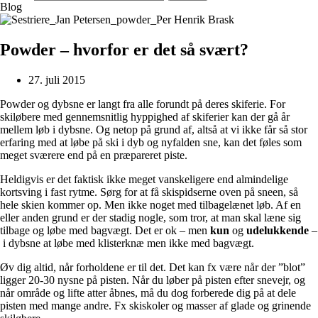
Blog
Powder – hvorfor er det så svært?
27. juli 2015
Powder og dybsne er langt fra alle forundt på deres skiferie. For
skiløbere med gennemsnitlig hyppighed af skiferier kan der gå år
mellem løb i dybsne. Og netop på grund af, altså at vi ikke får så stor
erfaring med at løbe på ski i dyb og nyfalden sne, kan det føles som
meget sværere end på en præpareret piste.
Heldigvis er det faktisk ikke meget vanskeligere end almindelige
kortsving i fast rytme. Sørg for at få skispidserne oven på sneen, så
hele skien kommer op. Men ikke noget med tilbagelænet løb. Af en
eller anden grund er der stadig nogle, som tror, at man skal læne sig
tilbage og løbe med bagvægt. Det er ok – men
kun
og
udelukkende
–
i dybsne at løbe med klisterknæ men ikke med bagvægt.
Øv dig altid, når forholdene er til det. Det kan fx være når der ”blot”
ligger 20-30 nysne på pisten. Når du løber på pisten efter snevejr, og
når område og lifte atter åbnes, må du dog forberede dig på at dele
pisten med mange andre. Fx skiskoler og masser af glade og grinende