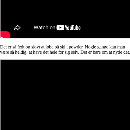
Det er så fedt og sjovt at løbe på ski i powder. Nogle gange kan man
være så heldig, at have det hele for sig selv. Det er bare om at nyde det.