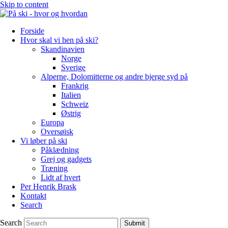
Skip to content
Forside
Hvor skal vi hen på ski?
Skandinavien
Norge
Sverige
Alperne, Dolomitterne og andre bjerge syd på
Frankrig
Italien
Schweiz
Østrig
Europa
Oversøisk
Vi løber på ski
Påklædning
Grej og gadgets
Træning
Lidt af hvert
Per Henrik Brask
Kontakt
Search
Search
Submit