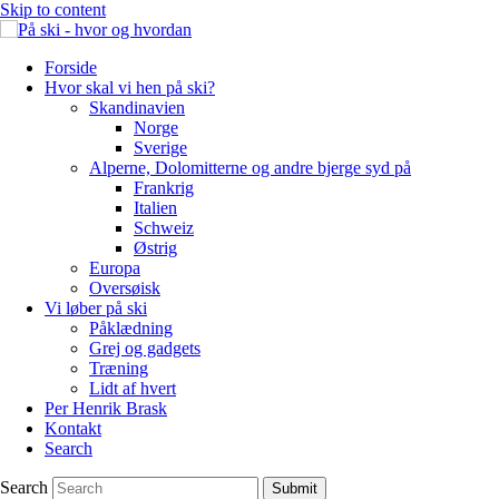
Skip to content
Forside
Hvor skal vi hen på ski?
Skandinavien
Norge
Sverige
Alperne, Dolomitterne og andre bjerge syd på
Frankrig
Italien
Schweiz
Østrig
Europa
Oversøisk
Vi løber på ski
Påklædning
Grej og gadgets
Træning
Lidt af hvert
Per Henrik Brask
Kontakt
Search
Search
Submit