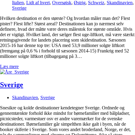
Italien
,
Lidt af hvert
,
Oversøisk
,
Østrig
,
Schweiz
,
Skandinavien
,
Sverige
Hvilken destination er den største? Og hvordan måler man det? Flest
pister? Flest lifte? Størst areal? Destinationen kan jo nærmest selv
definere, hvad der måtte være deres målestok for største område. Hvis
det er vigtigt. Hvilket land, der sælger flest uge-liftkort, må være stærkt
retningsgivende for landets placering som skidestination. Sæsonen
2015-16 har denne top tre: USA med 53,9 millioner solgte liftkort
(fremgang på 0,6 % i forhold til sæsonen 2014-15) Frankrig med 52
millioner solgte liftkort (tilbagegang på 3…
Læs mere
Sverige
Skandinavien
,
Sverige
Snesikre og kolde destinationer kendetegner Sverige. Ordnede og
gennemtænkte forhold ikke mindst for børnefamilier med bålpladser,
picnicsteder, varmestuer osv er andre varemærker for de svenske
destinationer. Børnefamilier går simpelthen ikke galt i byen, når de
booker skiferie i Sverige. Som vores andet broderland, Norge, er det,
når du sammenligner med alperne og Dolomitterne, ikke så store