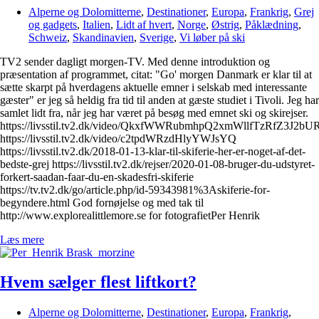
Alperne og Dolomitterne
,
Destinationer
,
Europa
,
Frankrig
,
Grej
og gadgets
,
Italien
,
Lidt af hvert
,
Norge
,
Østrig
,
Påklædning
,
Schweiz
,
Skandinavien
,
Sverige
,
Vi løber på ski
TV2 sender dagligt morgen-TV. Med denne introduktion og
præsentation af programmet, citat: "Go' morgen Danmark er klar til at
sætte skarpt på hverdagens aktuelle emner i selskab med interessante
gæster" er jeg så heldig fra tid til anden at gæste studiet i Tivoli. Jeg har
samlet lidt fra, når jeg har været på besøg med emnet ski og skirejser.
https://livsstil.tv2.dk/video/QkxfWWRubmhpQ2xmWllfTzRfZ3J2
https://livsstil.tv2.dk/video/c2tpdWRzdHlyYWJsYQ
https://livsstil.tv2.dk/2018-01-13-klar-til-skiferie-her-er-noget-af-det-
bedste-grej https://livsstil.tv2.dk/rejser/2020-01-08-bruger-du-udstyret-
forkert-saadan-faar-du-en-skadesfri-skiferie
https://tv.tv2.dk/go/article.php/id-59343981%3Askiferie-for-
begyndere.html God fornøjelse og med tak til
http://www.explorealittlemore.se for fotografietPer Henrik
Læs mere
Hvem sælger flest liftkort?
Alperne og Dolomitterne
,
Destinationer
,
Europa
,
Frankrig
,