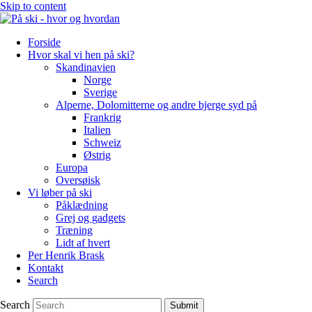
Skip to content
Forside
Hvor skal vi hen på ski?
Skandinavien
Norge
Sverige
Alperne, Dolomitterne og andre bjerge syd på
Frankrig
Italien
Schweiz
Østrig
Europa
Oversøisk
Vi løber på ski
Påklædning
Grej og gadgets
Træning
Lidt af hvert
Per Henrik Brask
Kontakt
Search
Search
Submit