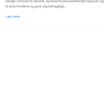
detalje i forhold til vejrskift, da linserne (farveskiftende) tilpasser sig
til lysforholdene og giver dig behageligt…
Læs mere