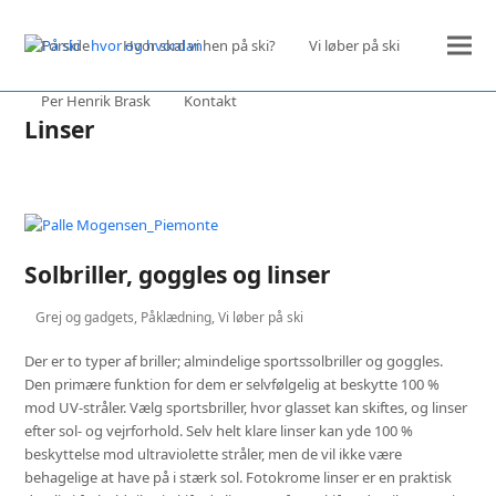
Forside
Hvor skal vi hen på ski?
Vi løber på ski
Per Henrik Brask
Kontakt
Linser
Solbriller, goggles og linser
Grej og gadgets
,
Påklædning
,
Vi løber på ski
Der er to typer af briller; almindelige sportssolbriller og goggles.
Den primære funktion for dem er selvfølgelig at beskytte 100 %
mod UV-stråler. Vælg sportsbriller, hvor glasset kan skiftes, og linser
efter sol- og vejrforhold. Selv helt klare linser kan yde 100 %
beskyttelse mod ultraviolette stråler, men de vil ikke være
behagelige at have på i stærk sol. Fotokrome linser er en praktisk