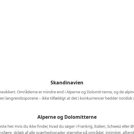
Skandinavien
nesikkert. Områderne er mindre end i Alperne og Dolomit-terne, og de alpin
 langrendssporene – ikke tilfældigt at det i konkurrencer hedder nordisk ski
Alperne og Dolomitterne
 her. Hvis du ikke finder, hvad du søger i Frankrig, Italien, Schweiz eller Øs
fære, skiløb af alle sværhedsgrader, størrelse på området, intimitet, afterski,