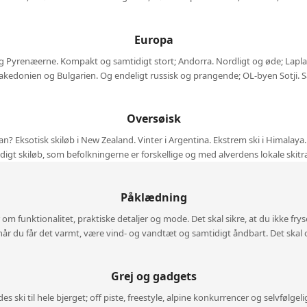
Europa
g Pyrenæerne. Kompakt og samtidigt stort; Andorra. Nordligt og øde; Lapland. 
kedonien og Bulgarien. Og endeligt russisk og prangende; OL-byen Sotji. Så
Oversøisk
? Eksotisk skiløb i New Zealand. Vinter i Argentina. Ekstrem ski i Himalaya.
igt skiløb, som befolkningerne er forskellige og med alverdens lokale skitra
Påklædning
r om funktionalitet, praktiske detaljer og mode. Det skal sikre, at du ikke frys
r du får det varmt, være vind- og vandtæt og samtidigt åndbart. Det skal o
Grej og gadgets
ndes ski til hele bjerget; off piste, freestyle, alpine konkurrencer og selvfølg