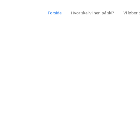
Forside
Hvor skal vi hen på ski?
Vi løber 