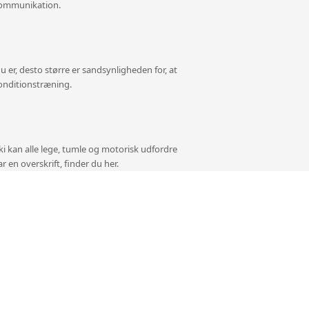
 kommunikation.
u er, desto større er sandsynligheden for, at
 konditionstræning.
ski kan alle lege, tumle og motorisk udfordre
r en overskrift, finder du her.