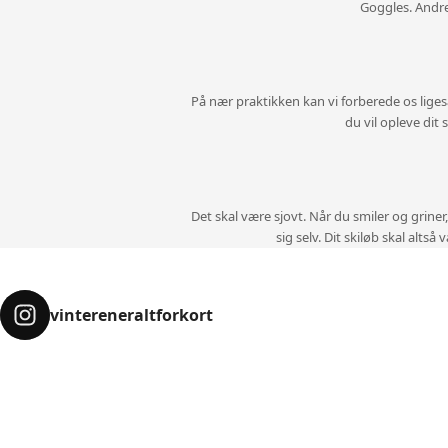
Goggles. Andre
På nær praktikken kan vi forberede os ligeså
du vil opleve dit 
Det skal være sjovt. Når du smiler og griner
sig selv. Dit skiløb skal alts
vintereneraltforkort