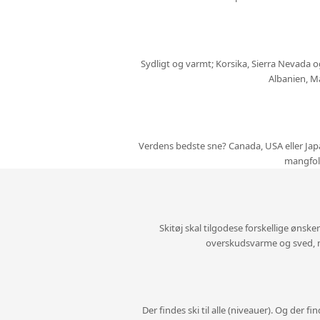
Sydligt og varmt; Korsika, Sierra Nevada o
Albanien, Ma
Verdens bedste sne? Canada, USA eller Japan
mangfold
Skitøj skal tilgodese forskellige ønske
overskudsvarme og sved, nå
Der findes ski til alle (niveauer). Og der fi