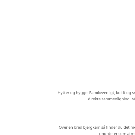
Hytter og hygge. Familievenligt, koldt og s
direkte sammenligning. Men
Over en bred bjergkam så finder du det meste
prioriteter som atmos