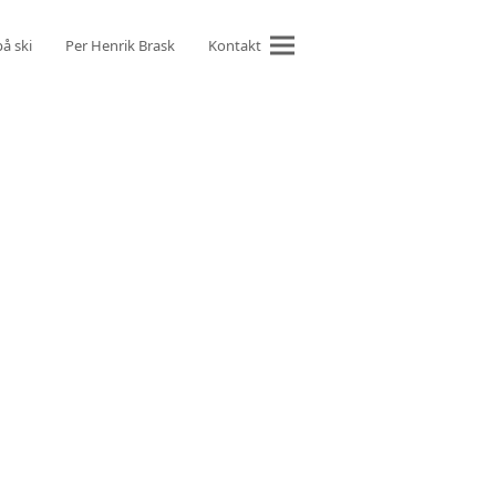
på ski
Per Henrik Brask
Kontakt