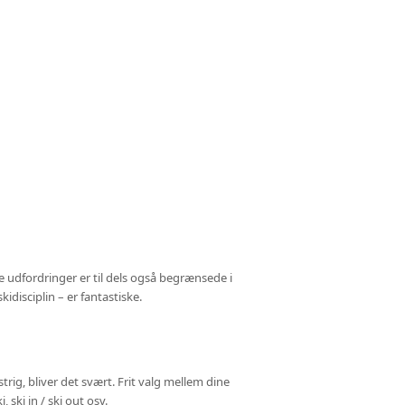
e udfordringer er til dels også begrænsede i
disciplin – er fantastiske.
trig, bliver det svært. Frit valg mellem dine
 ski in / ski out osv.