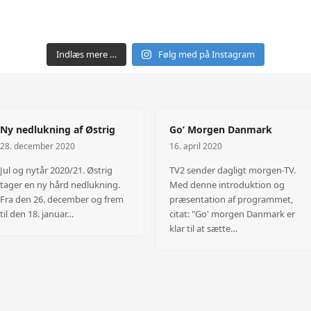
Indlæs mere …
Følg med på Instagram
Ny nedlukning af Østrig
Go’ Morgen Danmark
28. december 2020
16. april 2020
Jul og nytår 2020/21. Østrig
TV2 sender dagligt morgen-TV.
tager en ny hård nedlukning.
Med denne introduktion og
Fra den 26. december og frem
præsentation af programmet,
til den 18. januar…
citat: "Go' morgen Danmark er
klar til at sætte…