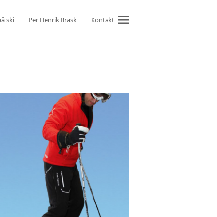
på ski
Per Henrik Brask
Kontakt