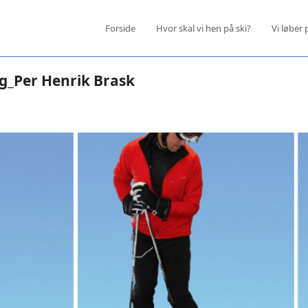
Forside
Hvor skal vi hen på ski?
Vi løber 
ng_Per Henrik Brask