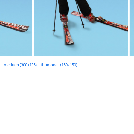
|
medium (300x135)
|
thumbnail (150x150)