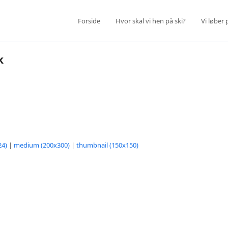
Forside
Hvor skal vi hen på ski?
Vi løber 
k
24)
|
medium (200x300)
|
thumbnail (150x150)