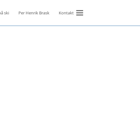
på ski
Per Henrik Brask
Kontakt