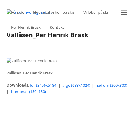
Forside
Hvor skal vi hen på ski?
Vi løber på ski
Per Henrik Brask
Kontakt
Vallåsen_Per Henrik Brask
Vallåsen_Per Henrik Brask
Downloads
:
full (3456x5184)
|
large (683x1024)
|
medium (200x300)
|
thumbnail (150x150)