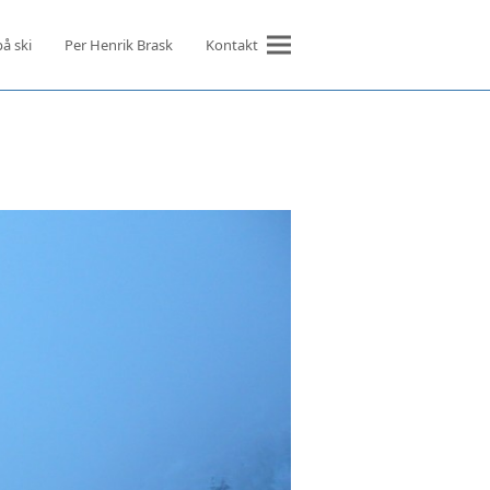
på ski
Per Henrik Brask
Kontakt