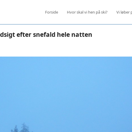
Forside
Hvor skal vi hen på ski?
Vi løber 
dsigt efter snefald hele natten