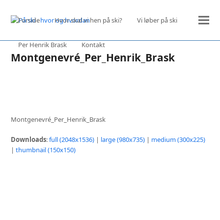
Forside
Hvor skal vi hen på ski?
Vi løber på ski
Per Henrik Brask
Kontakt
Montgenevré_Per_Henrik_Brask
Montgenevré_Per_Henrik_Brask
Downloads
:
full (2048x1536)
|
large (980x735)
|
medium (300x225)
|
thumbnail (150x150)