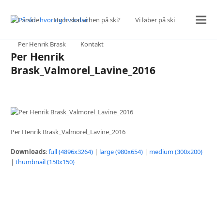
Forside
Hvor skal vi hen på ski?
Vi løber på ski
Per Henrik Brask
Kontakt
Per Henrik
Brask_Valmorel_Lavine_2016
Per Henrik Brask_Valmorel_Lavine_2016
Downloads
:
full (4896x3264)
|
large (980x654)
|
medium (300x200)
|
thumbnail (150x150)