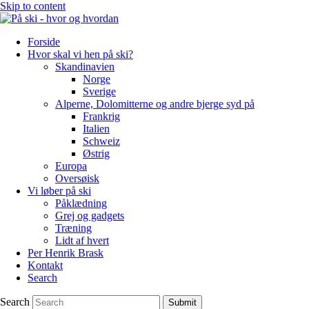
Skip to content
Forside
Hvor skal vi hen på ski?
Skandinavien
Norge
Sverige
Alperne, Dolomitterne og andre bjerge syd på
Frankrig
Italien
Schweiz
Østrig
Europa
Oversøisk
Vi løber på ski
Påklædning
Grej og gadgets
Træning
Lidt af hvert
Per Henrik Brask
Kontakt
Search
Search
Submit