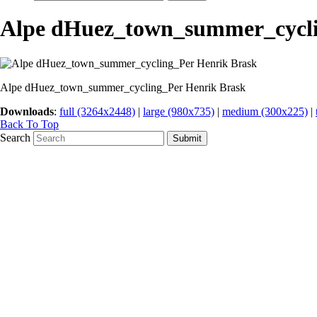
Alpe dHuez_town_summer_cycli
Alpe dHuez_town_summer_cycling_Per Henrik Brask
Downloads
:
full (3264x2448)
|
large (980x735)
|
medium (300x225)
|
Back To Top
Search
Submit