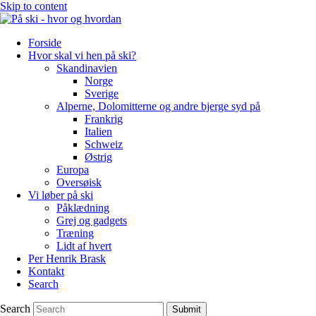
Skip to content
Forside
Hvor skal vi hen på ski?
Skandinavien
Norge
Sverige
Alperne, Dolomitterne og andre bjerge syd på
Frankrig
Italien
Schweiz
Østrig
Europa
Oversøisk
Vi løber på ski
Påklædning
Grej og gadgets
Træning
Lidt af hvert
Per Henrik Brask
Kontakt
Search
Search
Submit