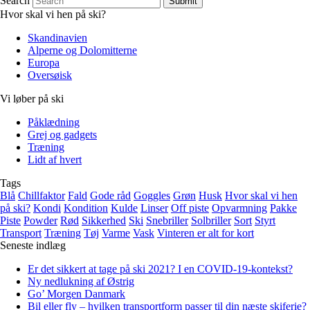
Search
Submit
Hvor skal vi hen på ski?
Skandinavien
Alperne og Dolomitterne
Europa
Oversøisk
Vi løber på ski
Påklædning
Grej og gadgets
Træning
Lidt af hvert
Tags
Blå
Chillfaktor
Fald
Gode råd
Goggles
Grøn
Husk
Hvor skal vi hen
på ski?
Kondi
Kondition
Kulde
Linser
Off piste
Opvarmning
Pakke
Piste
Powder
Rød
Sikkerhed
Ski
Snebriller
Solbriller
Sort
Styrt
Transport
Træning
Tøj
Varme
Vask
Vinteren er alt for kort
Seneste indlæg
Er det sikkert at tage på ski 2021? I en COVID-19-kontekst?
Ny nedlukning af Østrig
Go’ Morgen Danmark
Bil eller fly – hvilken transportform passer til din næste skiferie?