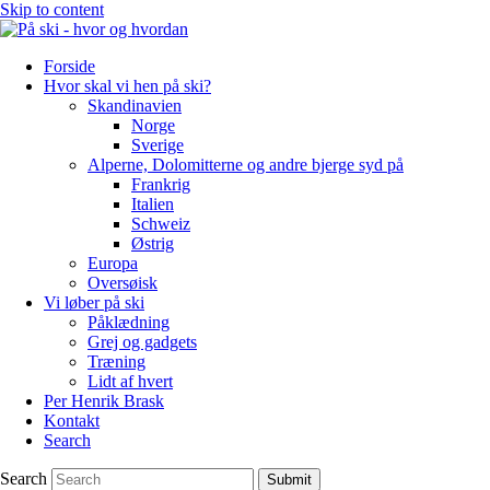
Skip to content
Forside
Hvor skal vi hen på ski?
Skandinavien
Norge
Sverige
Alperne, Dolomitterne og andre bjerge syd på
Frankrig
Italien
Schweiz
Østrig
Europa
Oversøisk
Vi løber på ski
Påklædning
Grej og gadgets
Træning
Lidt af hvert
Per Henrik Brask
Kontakt
Search
Search
Submit